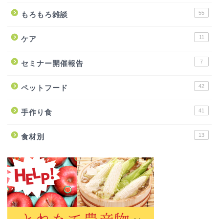
55
もろもろ雑談
11
ケア
7
セミナー開催報告
42
ペットフード
41
手作り食
13
食材別