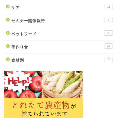
11
ケア
7
セミナー開催報告
42
ペットフード
41
手作り食
13
食材別