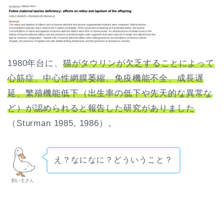
1980年台に、
猫がタウリンが欠乏することによって
心筋症、中心性網膜萎縮、免疫機能不全、成長遅
延、繁殖機能低下（出生率の低下や先天的な異常な
ど）が認められると報告した研究がありました
（Sturman 1985, 1986）。
え？なになに？どういうこと？
飼い主さん