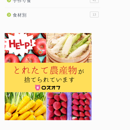
手作り食
食材別
13