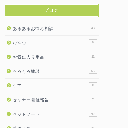
ブログ
あるあるお悩み相談
43
おやつ
9
お気に入り用品
11
もろもろ雑談
55
ケア
11
セミナー開催報告
7
ペットフード
42
41