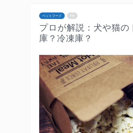
ペットフード
PR
プロが解説：犬や猫の
庫？冷凍庫？